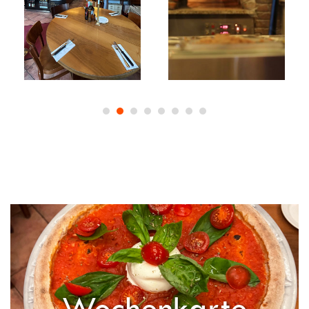
1
2
3
4
5
6
7
8
Wochenkarte