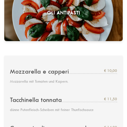
GLI ANTIPASTI
Mozzarella e capperi
€ 10,00
Mozzarella mit Tomaten und Kapern.
Tacchinella tonnata
€ 11,50
dünne Putenfleisch-Scheiben mit feiner Thunfischsauce
€ 14,00